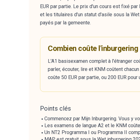
EUR par partie. Le prix d'un cours est fixé p
et les titulaires d'un statut d'asile sous la 
payés par la gemeente.
Combien coûte l'inburgering
L'A1 basisexamen complet à l'étranger co
parler, écouter, lire et KNM coûtent chac
coûte 50 EUR par partie, ou 200 EUR pour u
Points clés
Commencez par Mijn Inburgering. Vous y voye
Les examens de langue A2 et le KNM coûtent
Un NT2 Programma I ou Programma II comple
MAP est gratuit sous la Wet inburgering 2021.