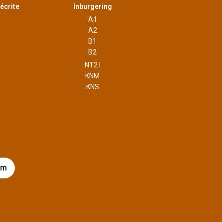
écrite
Inburgering
A1
A2
B1
B2
NT2 I
KNM
KNS
am