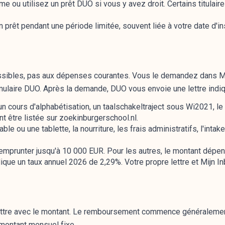
ou utilisez un prêt DUO si vous y avez droit. Certains titulair
n prêt pendant une période limitée, souvent liée à votre date d'i
issibles, pas aux dépenses courantes. Vous le demandez dans Mi
rmulaire DUO. Après la demande, DUO vous envoie une lettre indi
un cours d'alphabétisation, un taalschakeltraject sous Wi2021, le
t être listée sur zoekinburgerschool.nl.
le ou une tablette, la nourriture, les frais administratifs, l'intak
 emprunter jusqu'à 10 000 EUR. Pour les autres, le montant dépe
ique un taux annuel 2026 de 2,29%. Votre propre lettre et Mijn I
ttre avec le montant. Le remboursement commence généralement 6
 montant mensuel fixe.