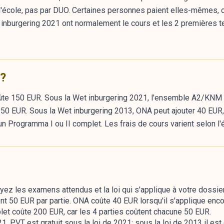
ar l'école, pas par DUO. Certaines personnes paient elles-mêmes
Wet inburgering 2021 ont normalement le cours et les 2 premières
 ?
ûte 150 EUR. Sous la Wet inburgering 2021, l'ensemble A2/KNM i
un 50 EUR. Sous la Wet inburgering 2013, ONA peut ajouter 40 EUR
n Programma I ou II complet. Les frais de cours varient selon l'
z les examens attendus et la loi qui s'applique à votre dossier
 50 EUR par partie. ONA coûte 40 EUR lorsqu'il s'applique encor
t coûte 200 EUR, car les 4 parties coûtent chacune 50 EUR.
 PVT est gratuit sous la loi de 2021; sous la loi de 2013 il est g