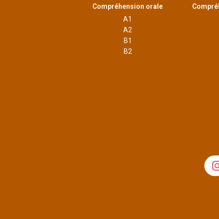
Compréhension orale
Compréh
A1
A2
B1
B2