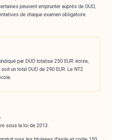
, certaines peuvent emprunter auprès de DUO,
 tentatives de chaque examen obligatoire
ndiqué par DUO totalise 250 EUR: écrire,
, soit un total DUO de 290 EUR. Le NT2
école.
.
e sous la loi de 2013.
ratuit pour les titulaires d'asile et coûte 150