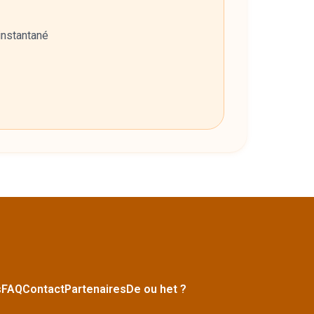
instantané
s
FAQ
Contact
Partenaires
De ou het ?