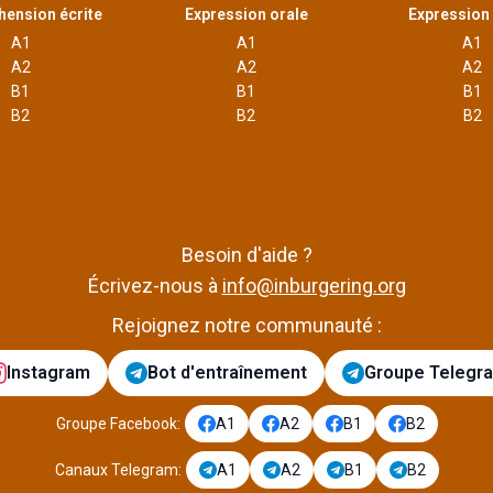
ension écrite
Expression orale
Expression 
A1
A1
A1
A2
A2
A2
B1
B1
B1
B2
B2
B2
Besoin d'aide ?
Écrivez-nous à
info@inburgering.org
Rejoignez notre communauté :
Instagram
Bot d'entraînement
Groupe Telegr
Groupe Facebook
:
A1
A2
B1
B2
Canaux Telegram
:
A1
A2
B1
B2