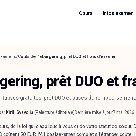
Cours
Infos examen
 examens
/
Coûts de l'inburgering, prêt DUO et frais d'examen
rgering, prêt DUO et f
ntatives gratuites, prêt DUO et bases du remboursement
par
Kirill Svavolia
(
Relecture éditoriale
)
Dernière mise à jour
7 mai 2026
teur
rs, de la loi qui s'applique à vous et de votre statut de séjour. 
O coûtent 50 EUR, l'A1 basisexamen complet à l'étranger coûte 