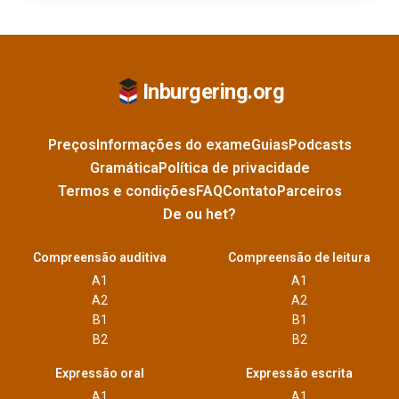
Inburgering.org
Preços
Informações do exame
Guias
Podcasts
Gramática
Política de privacidade
Termos e condições
FAQ
Contato
Parceiros
De ou het?
Compreensão auditiva
Compreensão de leitura
A1
A1
A2
A2
B1
B1
B2
B2
Expressão oral
Expressão escrita
A1
A1