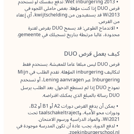
Wet inburgering 2013: تدفع بنفسك أو تستخدم
قرض DUO إذا كنت مؤهلا. بعض حاملي اللجوء في
Wi2013 قد يستفيدون من kwijtschelding، أي إعفاء
من القرض.
الاندماج الطوعي: قد يسمح DUO بقرض لفترة
محدودة، غالبا مرتبطة بتاريخ تسجيلك في gemeente.
كيف يعمل قرض DUO
قرض DUO ليس مبلغا عاما للمعيشة. يستخدم فقط
لتكاليف inburgering المؤهلة. تقدم الطلب في Mijn
Inburgering عبر Lening aanvragen، أو تستخدم
نموذج DUO إذا لم تستطع الدخول. بعد الطلب يرسل
DUO رسالة بالمبلغ الذي يمكنك اقتراضه.
يمكن أن يدفع القرض دورات A2 أو B1 أو B2،
ودورات محو الأمية، وtaalschakeltraject تحت
Wi2021، والمواد الدراسية ورسوم الامتحان.
لدفع الدورة، يجب عادة أن تكون المدرسة موجودة في
zoekinburgerschool.nl.