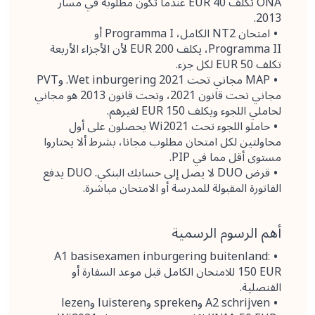
ONA تكلف 40 EUR عندما تكون مطلوبة في مسار
2013.
امتحان NT2 الكامل، Programma I أو
Programma II، يكلف 200 EUR لأن الأجزاء الأربعة
تكلف 50 EUR لكل جزء.
MAP مجاني تحت Wet inburgering 2021. وPVT
مجاني تحت قانون 2021، وتحت قانون 2013 هو مجاني
لحاملي اللجوء ويكلف 150 EUR لغيرهم.
حاملو اللجوء تحت Wi2021 يحصلون على أول
محاولتين لكل امتحان مطلوب مجانا، بشرط ألا يختاروا
مستوى أقل مما في PIP.
قرض DUO لا يصل إلى حسابك البنكي. DUO يدفع
الفاتورة المقبولة للمدرسة أو الامتحان مباشرة.
أهم الرسوم الرسمية
A1 basisexamen inburgering buitenland:
150 EUR للامتحان الكامل قبل موعد السفارة أو
القنصلية.
A2 schrijven وspreken وluisteren وlezen