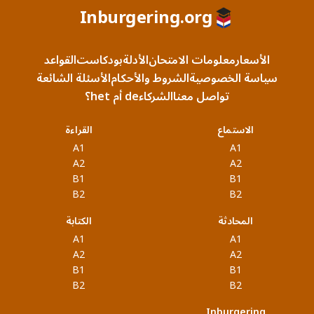
Inburgering.org
الأسعار
معلومات الامتحان
الأدلة
بودكاست
القواعد
سياسة الخصوصية
الشروط والأحكام
الأسئلة الشائعة
تواصل معنا
الشركاء
de أم het؟
الاستماع
القراءة
A1
A1
A2
A2
B1
B1
B2
B2
المحادثة
الكتابة
A1
A1
A2
A2
B1
B1
B2
B2
Inburgering