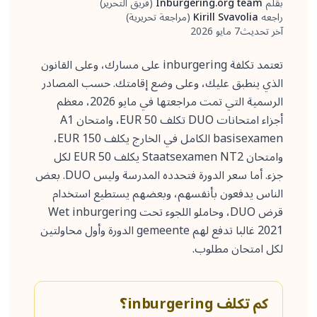
بقلم
Inburgering.org team
(
فريق التحرير
)
الكاتب
راجعه
Kirill Svavolia
(
مراجعة تحريرية
)
المراجع
آخر تحديث
7 مايو 2026
تعتمد تكلفة inburgering على مسارك، وعلى القانون
الذي ينطبق عليك، وعلى وضع إقامتك. حسب المصادر
الرسمية التي تمت مراجعتها في مايو 2026، معظم
أجزاء امتحانات DUO تكلف 50 EUR، وامتحان A1
basisexamen الكامل في الخارج يكلف 150 EUR،
وامتحان Staatsexamen NT2 يكلف 50 EUR لكل
جزء. أما سعر الدورة فتحدده المدرسة وليس DUO. بعض
الناس يدفعون بأنفسهم، وبعضهم يستطيع استخدام
قرض DUO، وحاملو اللجوء تحت Wet inburgering
2021 غالبا تدفع لهم gemeente الدورة وأول محاولتين
لكل امتحان مطلوب.
كم تكلف inburgering؟