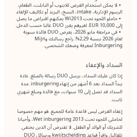
لا يمكن استخدام القرض للابتوب أو التابلت، الطعام،
الرسوم الإدارية، intake، النسخ، البريد أو تكاليف الإلغاء.
حاملو اللجوء تحت Wi2013 يمكنهم اقتراض ما يصل
إلى 10,000 EUR. لغيرهم يقرر DUO غالبا حسب الدخل.
في مراجعة مايو 2026، يعرض DUO فائدة سنوية
لعام 2026 بنسبة 2.29%. راجع رسالتك وMijn
Inburgering لمعرفة وضعك الشخصي.
السداد والإعفاء
إذا كان عليك السداد، يرسل DUO رسالة بالمبلغ. عادة
يبدأ السداد بعد 6 أشهر من إنهاء inburgering. مدة
السداد قد تصل إلى 10 سنوات، مع فائدة ومبلغ شهري
ثابت.
إعفاء القرض ليس قاعدة عامة للجميع. هو مهم خصوصا
لحاملي اللجوء تحت Wet inburgering 2013، وأحيانا
للشريك أو الوالد أو الطفل. لا تفترض أن الدين يختفي
تلقائيا، واقرأ قواعد kwijtschelding ورسائل DUO