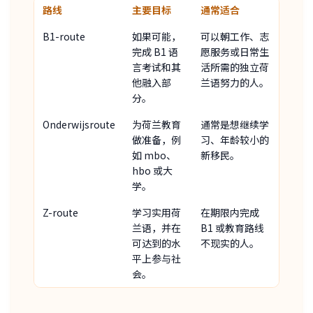
路线
主要目标
通常适合
B1-route
如果可能，
可以朝工作、志
完成 B1 语
愿服务或日常生
言考试和其
活所需的独立荷
他融入部
兰语努力的人。
分。
Onderwijsroute
为荷兰教育
通常是想继续学
做准备，例
习、年龄较小的
如 mbo、
新移民。
hbo 或大
学。
Z-route
学习实用荷
在期限内完成
兰语，并在
B1 或教育路线
可达到的水
不现实的人。
平上参与社
会。