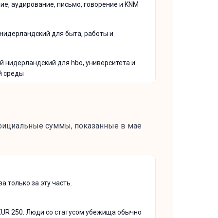
ие, аудирование, письмо, говорение и KNM
нидерландский для быта, работы и
 нидерландский для hbo, университета и
й среды
официальные суммы, показанные в мае
а только за эту часть.
EUR 250. Люди со статусом убежища обычно