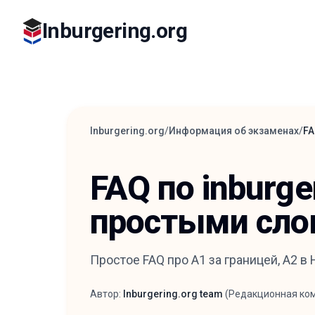
Inburgering.org
Inburgering.org
/
Информация об экзаменах
/
FA
FAQ по inburge
простыми сло
Простое FAQ про A1 за границей, A2 в
Автор:
Inburgering.org team
(
Редакционная ко
Автор