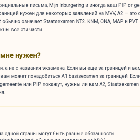
официальные письма, Mijn Inburgering и иногда ваш PIP от 
раницей нужен для некоторых заявлений на MVV, A2 — это 
B2 обычно означает Staatsexamen NT2. KNM, ONA, MAP и PVT
жны все эти части.
 мне нужен?
, а не с названия экзамена. Если вы еще за границей и в
ам может понадобиться A1 basisexamen за границей. Если D
а gemeente или PIP покажут, нужны ли вам A2, Staatsexamen
я.
из одной страны могут быть разные обязанности.