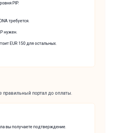
ровня PIP.
ONA требуется.
AP нужен.
тоит EUR 150 для остальных.
те правильный портал до оплаты.
ала вы получаете подтверждение.