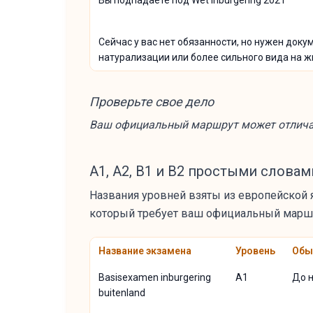
Вы подпадаете под Wet inburgering 2021
Сейчас у вас нет обязанности, но нужен доку
натурализации или более сильного вида на 
Проверьте свое дело
Ваш официальный маршрут может отличатьс
A1, A2, B1 и B2 простыми словам
Названия уровней взяты из европейской 
который требует ваш официальный марш
Название экзамена
Уровень
Обы
Basisexamen inburgering
A1
До 
buitenland