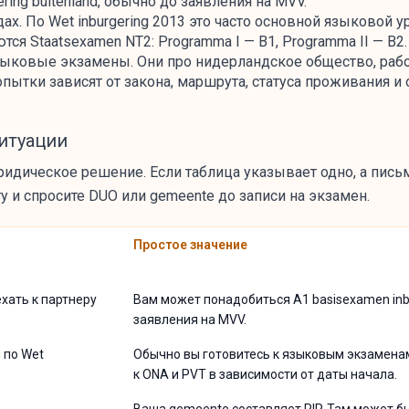
ring buitenland, обычно до заявления на MVV.
ах. По Wet inburgering 2013 это часто основной языковой у
я Staatsexamen NT2: Programma I — B1, Programma II — B2.
зыковые экзамены. Они про нидерландское общество, работ
опытки зависят от закона, маршрута, статуса проживания и
итуации
ридическое решение. Если таблица указывает одно, а письмо
 и спросите DUO или gemeente до записи на экзамен.
Простое значение
хать к партнеру
Вам может понадобиться A1 basisexamen inbu
заявления на MVV.
 по Wet
Обычно вы готовитесь к языковым экзаменам
к ONA и PVT в зависимости от даты начала.