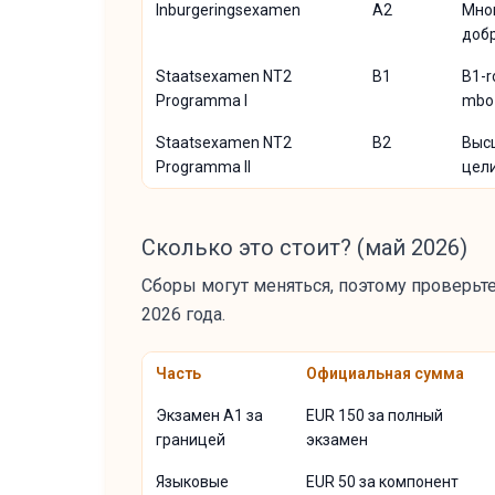
Inburgeringsexamen
A2
Мног
доб
Staatsexamen NT2
B1
B1-r
Programma I
mbo
Staatsexamen NT2
B2
Выс
Programma II
цел
Сколько это стоит? (май 2026)
Сборы могут меняться, поэтому проверь
2026 года.
Часть
Официальная сумма
Экзамен A1 за
EUR 150 за полный
границей
экзамен
Языковые
EUR 50 за компонент